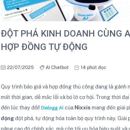
ĐỘT PHÁ KINH DOANH CÙNG A
HỢP ĐỒNG TỰ ĐỘNG
22/07/2025
AI Chatbot
14 phút đọc
Quy trình báo giá và hợp đồng thủ công đang là gánh 
mất thời gian, dễ mắc lỗi và bỏ lỡ cơ hội. Trong thời 
đến lúc thay đổi!
của
Nixxis
mang đến giải 
Dialogg AI
động
đột phá, tự động hóa toàn bộ quy trình này. Giải p
nâng cao độ chính xác, mà còn tối ưu hóa hiệu suất và 