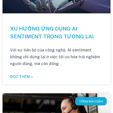
XU HƯỚNG ỨNG DỤNG AI
SENTIMENT TRONG TƯƠNG LAI
Với sự tiến bộ của công nghệ, AI sentiment
không chỉ dừng lại ở việc tối ưu hóa trải nghiệm
người dùng, mà còn đóng
ĐỌC THÊM »
TỔNG ĐÀI CSKH