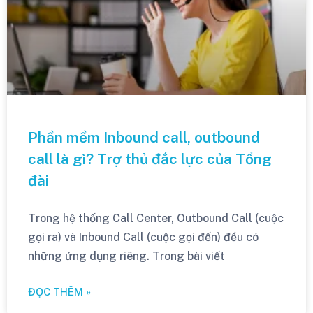
Phần mềm Inbound call, outbound
call là gì? Trợ thủ đắc lực của Tổng
đài
Trong hệ thống Call Center, Outbound Call (cuộc
gọi ra) và Inbound Call (cuộc gọi đến) đều có
những ứng dụng riêng. Trong bài viết
ĐỌC THÊM »