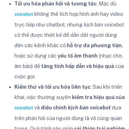
Tối ưu hóa phản hồi và tương tác
: Mặc dù
không thể tích hợp hình ảnh hay video
voicebot
trực tiếp như chatbot, nhưng
kịch bản voicebot
có thể được thiết kế để dẫn dắt người dùng
đến các kênh khác có
hỗ trợ đa phương tiện
,
hoặc sử dụng các
yếu tố âm thanh
(nhạc chờ,
âm báo) để
tăng tính hấp dẫn và hiệu quả
của
cuộc gọi.
Kiểm thử và tối ưu hóa liên tục
: Sau khi triển
khai, việc thường xuyên
kiểm tra hiệu quả của
và
điều chỉnh
kịch bản voicebot
dựa
voicebot
trên phản hồi của người dùng là vô cùng quan
trọng. Quá trình này giúp
cải thiện trải nghiệm