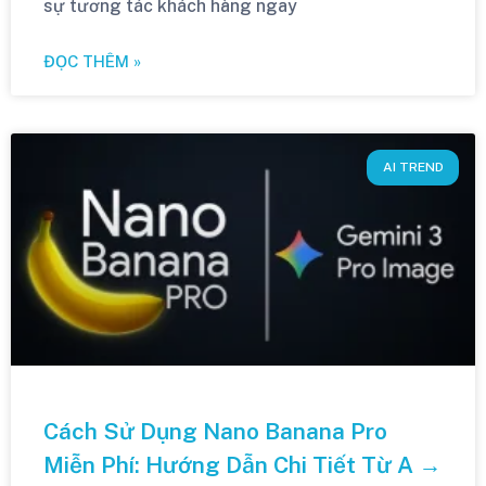
sự tương tác khách hàng ngay
ĐỌC THÊM »
AI TREND
Cách Sử Dụng Nano Banana Pro
Miễn Phí: Hướng Dẫn Chi Tiết Từ A →