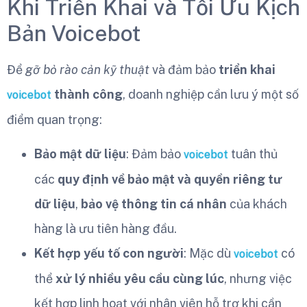
Khi Triển Khai và Tối Ưu Kịch
Bản Voicebot
Để
gỡ bỏ rào cản kỹ thuật
và đảm bảo
triển khai
thành công
, doanh nghiệp cần lưu ý một số
voicebot
điểm quan trọng:
Bảo mật dữ liệu
: Đảm bảo
tuân thủ
voicebot
các
quy định về bảo mật và quyền riêng tư
dữ liệu
,
bảo vệ thông tin cá nhân
của khách
hàng là ưu tiên hàng đầu.
Kết hợp yếu tố con người
: Mặc dù
có
voicebot
thể
xử lý nhiều yêu cầu cùng lúc
, nhưng việc
kết hợp linh hoạt với nhân viên hỗ trợ khi cần