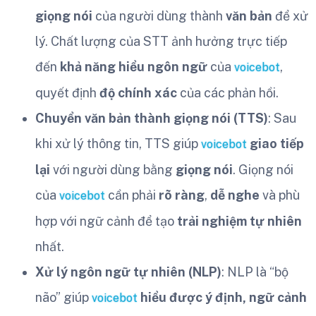
giọng nói
của người dùng thành
văn bản
để xử
lý. Chất lượng của STT ảnh hưởng trực tiếp
đến
khả năng hiểu ngôn ngữ
của
,
voicebot
quyết định
độ chính xác
của các phản hồi.
Chuyển văn bản thành giọng nói (TTS)
: Sau
khi xử lý thông tin, TTS giúp
giao tiếp
voicebot
lại
với người dùng bằng
giọng nói
. Giọng nói
của
cần phải
rõ ràng
,
dễ nghe
và phù
voicebot
hợp với ngữ cảnh để tạo
trải nghiệm tự nhiên
nhất.
Xử lý ngôn ngữ tự nhiên (NLP)
: NLP là “bộ
não” giúp
hiểu được ý định, ngữ cảnh
voicebot