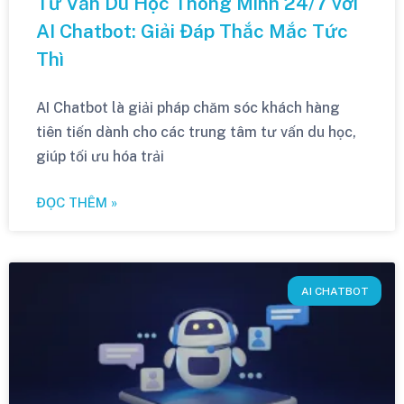
Tư Vấn Du Học Thông Minh 24/7 với
AI Chatbot: Giải Đáp Thắc Mắc Tức
Thì
AI Chatbot là giải pháp chăm sóc khách hàng
tiên tiến dành cho các trung tâm tư vấn du học,
giúp tối ưu hóa trải
ĐỌC THÊM »
AI CHATBOT