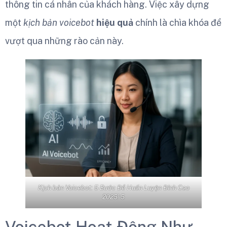
thông tin cá nhân của khách hàng. Việc xây dựng
một
kịch bản voicebot
hiệu quả
chính là chìa khóa để
vượt qua những rào cản này.
Kịch bản Voicebot: 5 Bước Để Huấn Luyện Đỉnh Cao
2025! 5
Voicebot Hoạt Động Như