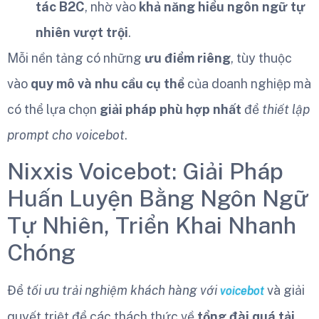
tác B2C
, nhờ vào
khả năng hiểu ngôn ngữ tự
nhiên vượt trội
.
Mỗi nền tảng có những
ưu điểm riêng
, tùy thuộc
vào
quy mô và nhu cầu cụ thể
của doanh nghiệp mà
có thể lựa chọn
giải pháp phù hợp nhất
để
thiết lập
prompt cho voicebot
.
Nixxis Voicebot: Giải Pháp
Huấn Luyện Bằng Ngôn Ngữ
Tự Nhiên, Triển Khai Nhanh
Chóng
Để
tối ưu trải nghiệm khách hàng với
và giải
voicebot
quyết triệt để các thách thức về
tổng đài quá tải
,