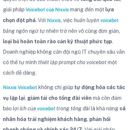
giải pháp
mang đến một
lựa
Voicebot của Nixxis
chọn đột phá
. Với
, việc
huấn luyện
Nixxis
voicebot
bằng ngôn ngữ tự nhiên
trở nên vô cùng đơn giản,
loại bỏ hoàn toàn rào cản kỹ thuật phức tạp
.
Doanh nghiệp không cần đội ngũ IT chuyên sâu vẫn
có thể tự mình
thiết lập prompt cho voicebot
một
cách dễ dàng.
không chỉ giúp
tự động hóa các tác
Nixxis Voicebot
vụ lặp lại
,
giảm tải cho tổng đài viên
mà còn đảm
bảo
lợi ích của
trong tổng đài
là khả năng
cá
voicebot
nhân hóa trải nghiệm khách hàng
,
phản hồi
nhanh chóng và chính xác 24/7
. Với
giải pháp