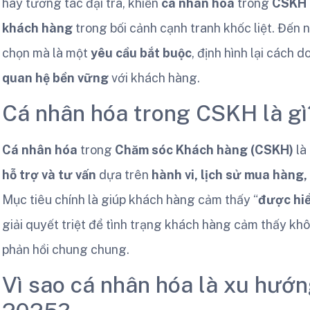
hay tương tác đại trà, khiến
cá nhân hóa
trong
CSKH
khách hàng
trong bối cảnh cạnh tranh khốc liệt. Đến
chọn mà là một
yêu cầu bắt buộc
, định hình lại cách
quan hệ bền vững
với khách hàng.
Cá nhân hóa trong CSKH là gì
Cá nhân hóa
trong
Chăm sóc Khách hàng (CSKH)
là
hỗ trợ và tư vấn
dựa trên
hành vi, lịch sử mua hàng
Mục tiêu chính là giúp khách hàng cảm thấy “
được hiể
giải quyết triệt để tình trạng khách hàng cảm thấy k
phản hồi chung chung.
Vì sao cá nhân hóa là xu hướ