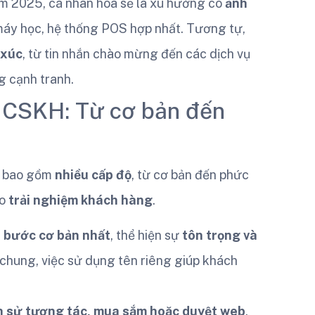
 2025, cá nhân hóa sẽ là xu hướng có
ảnh
 máy học, hệ thống POS hợp nhất. Tương tự,
 xúc
, từ tin nhắn chào mừng đến các dịch vụ
g cạnh tranh.
g CSKH: Từ cơ bản đến
à bao gồm
nhiều cấp độ
, từ cơ bản đến phức
ho
trải nghiệm khách hàng
.
à
bước cơ bản nhất
, thể hiện sự
tôn trọng và
chung, việc sử dụng tên riêng giúp khách
ch sử tương tác, mua sắm hoặc duyệt web
,