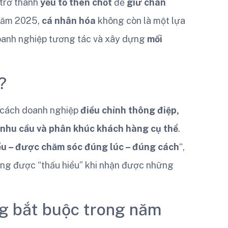
trở thành
yếu tố then chốt
để
giữ chân
 năm 2025,
cá nhân hóa
không còn là một lựa
 doanh nghiệp tương tác và xây dựng
mối
?
 cách doanh nghiệp
điều chỉnh thông điệp,
, nhu cầu và phân khúc khách hàng cụ thể
.
u – được chăm sóc đúng lúc – đúng cách
“,
hông được “thấu hiểu” khi nhận được những
ng bắt buộc trong năm