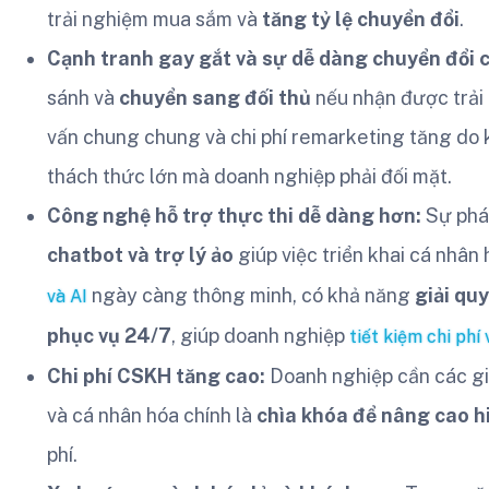
trải nghiệm mua sắm và
tăng tỷ lệ chuyển đổi
.
Cạnh tranh gay gắt và sự dễ dàng chuyển đổi 
sánh và
chuyển sang đối thủ
nếu nhận được trải 
vấn chung chung và chi phí remarketing tăng do
thách thức lớn mà doanh nghiệp phải đối mặt.
Công nghệ hỗ trợ thực thi dễ dàng hơn:
Sự phát
chatbot và trợ lý ảo
giúp việc triển khai cá nhân
ngày càng thông minh, có khả năng
giải qu
và AI
phục vụ 24/7
, giúp doanh nghiệp
tiết kiệm chi phí
Chi phí CSKH tăng cao:
Doanh nghiệp cần các gi
và cá nhân hóa chính là
chìa khóa để nâng cao h
phí.