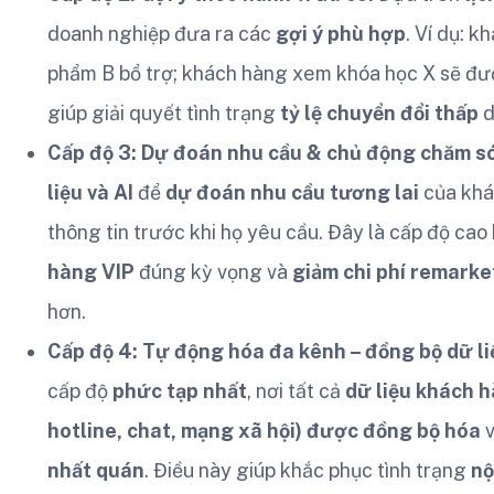
doanh nghiệp đưa ra các
gợi ý phù hợp
. Ví dụ: 
phẩm B bổ trợ; khách hàng xem khóa học X sẽ được
giúp giải quyết tình trạng
tỷ lệ chuyển đổi thấp
d
Cấp độ 3: Dự đoán nhu cầu & chủ động chăm só
liệu và AI
để
dự đoán nhu cầu tương lai
của khá
thông tin trước khi họ yêu cầu. Đây là cấp độ ca
hàng VIP
đúng kỳ vọng và
giảm chi phí remarke
hơn.
Cấp độ 4: Tự động hóa đa kênh – đồng bộ dữ l
cấp độ
phức tạp nhất
, nơi tất cả
dữ liệu khách h
hotline, chat, mạng xã hội) được đồng bộ hóa
v
nhất quán
. Điều này giúp khắc phục tình trạng
nộ