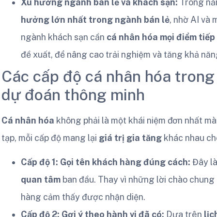
Xu hướng ngành bán lẻ và khách sạn:
Trong năm
hưởng lớn nhất trong ngành bán lẻ
, nhờ AI và
ngành khách sạn cần
cá nhân hóa mọi điểm tiếp
đề xuất, để nâng cao trải nghiệm và tăng khả năn
Các cấp độ cá nhân hóa tron
dự đoán thông minh
Cá nhân hóa
không phải là một khái niệm đơn nhất m
tạp, mỗi cấp độ mang lại
giá trị gia tăng
khác nhau c
Cấp độ 1: Gọi tên khách hàng đúng cách:
Đây l
quan tâm
ban đầu. Thay vì những lời chào chung 
hàng cảm thấy được nhận diện.
Cấp độ 2: Gợi ý theo hành vi đã có:
Dựa trên
lị