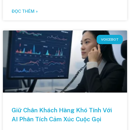
ĐỌC THÊM »
VOICEBOT
Giữ Chân Khách Hàng Khó Tính Với
AI Phân Tích Cảm Xúc Cuộc Gọi