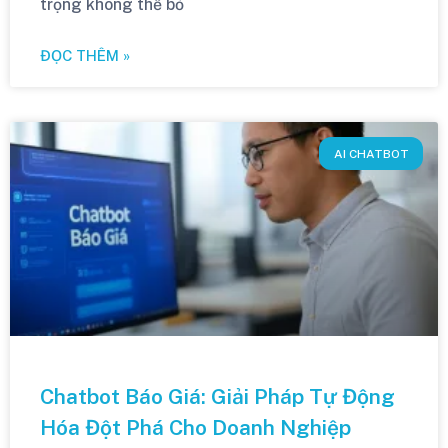
trọng không thể bỏ
ĐỌC THÊM »
AI CHATBOT
Chatbot Báo Giá: Giải Pháp Tự Động
Hóa Đột Phá Cho Doanh Nghiệp